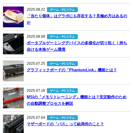
2025.08.22
ゲーム・PCコラム
「当たり個体」はグラボにも存在する？見極め方はあるの
か
2025.08.08
ゲーム・PCコラム
ポータブルゲーミングデバイスの多様化が切り拓く！持ち
歩ける本格ゲーム環境
2025.07.25
ゲーム・PCコラム
グラフィックボードの「PhantomLink」機能とは？
2025.07.18
ゲーム・PCコラム
MSIの「メモリトレーニング」機能とは？安定動作のため
の自動調整プロセスを解説
2025.07.04
ゲーム・PCコラム
マザーボードの「バス」って結局何のこと？