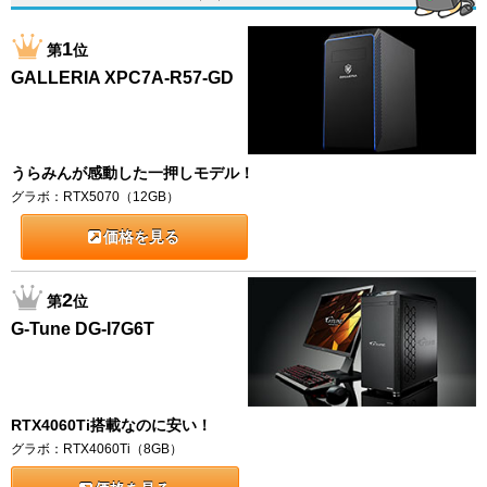
1
第
位
GALLERIA XPC7A-R57-GD
うらみんが感動した一押しモデル！
グラボ：RTX5070（12GB）
価格を見る
2
第
位
G-Tune DG-I7G6T
RTX4060Ti搭載なのに安い！
グラボ：RTX4060Ti（8GB）