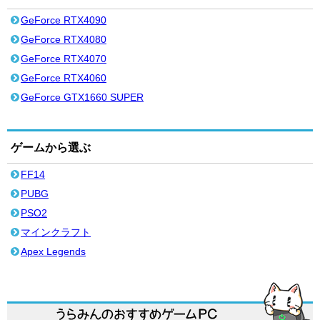
GeForce RTX4090
GeForce RTX4080
GeForce RTX4070
GeForce RTX4060
GeForce GTX1660 SUPER
ゲームから選ぶ
FF14
PUBG
PSO2
マインクラフト
Apex Legends