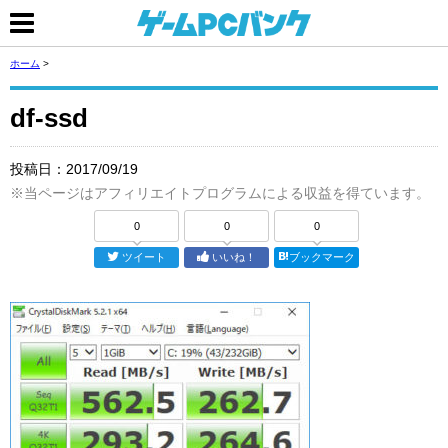
ホーム
>
df-ssd
投稿日：
2017/09/19
※当ページはアフィリエイトプログラムによる収益を得ています。
0
0
0
ツイート
いいね！
ブックマーク