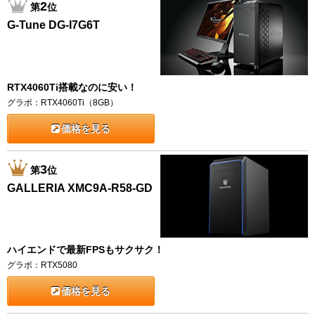
2
第
位
G-Tune DG-I7G6T
RTX4060Ti搭載なのに安い！
グラボ：RTX4060Ti（8GB）
価格を見る
3
第
位
GALLERIA XMC9A-R58-GD
ハイエンドで最新FPSもサクサク！
グラボ：RTX5080
価格を見る