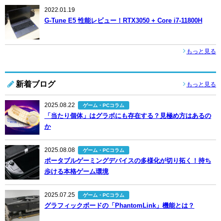
2022.01.19
G-Tune E5 性能レビュー！RTX3050 + Core i7-11800H
もっと見る
新着ブログ
もっと見る
2025.08.22
ゲーム・PCコラム
「当たり個体」はグラボにも存在する？見極め方はあるの
か
2025.08.08
ゲーム・PCコラム
ポータブルゲーミングデバイスの多様化が切り拓く！持ち
歩ける本格ゲーム環境
2025.07.25
ゲーム・PCコラム
グラフィックボードの「PhantomLink」機能とは？