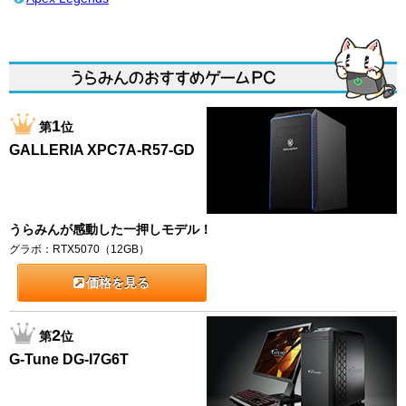
1
第
位
GALLERIA XPC7A-R57-GD
うらみんが感動した一押しモデル！
グラボ：RTX5070（12GB）
価格を見る
2
第
位
G-Tune DG-I7G6T