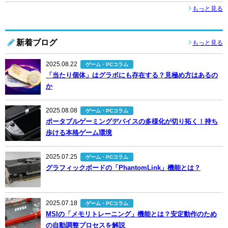
もっと見る
新着ブログ
もっと見る
2025.08.22
ゲーム・PCコラム
「当たり個体」はグラボにも存在する？見極め方はあるの
か
2025.08.08
ゲーム・PCコラム
ポータブルゲーミングデバイスの多様化が切り拓く！持ち
歩ける本格ゲーム環境
2025.07.25
ゲーム・PCコラム
グラフィックボードの「PhantomLink」機能とは？
2025.07.18
ゲーム・PCコラム
MSIの「メモリトレーニング」機能とは？安定動作のため
の自動調整プロセスを解説