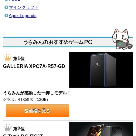
マインクラフト
Apex Legends
1
第
位
GALLERIA XPC7A-R57-GD
うらみんが感動した一押しモデル！
グラボ：RTX5070（12GB）
価格を見る
2
第
位