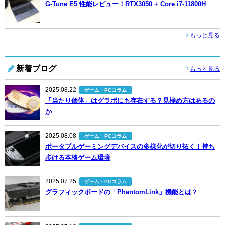
G-Tune E5 性能レビュー！RTX3050 + Core i7-11800H
もっと見る
新着ブログ
もっと見る
2025.08.22
ゲーム・PCコラム
「当たり個体」はグラボにも存在する？見極め方はあるの
か
2025.08.08
ゲーム・PCコラム
ポータブルゲーミングデバイスの多様化が切り拓く！持ち
歩ける本格ゲーム環境
2025.07.25
ゲーム・PCコラム
グラフィックボードの「PhantomLink」機能とは？