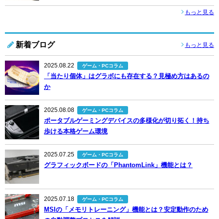
もっと見る
新着ブログ
もっと見る
2025.08.22
ゲーム・PCコラム
「当たり個体」はグラボにも存在する？見極め方はあるの
か
2025.08.08
ゲーム・PCコラム
ポータブルゲーミングデバイスの多様化が切り拓く！持ち
歩ける本格ゲーム環境
2025.07.25
ゲーム・PCコラム
グラフィックボードの「PhantomLink」機能とは？
2025.07.18
ゲーム・PCコラム
MSIの「メモリトレーニング」機能とは？安定動作のため