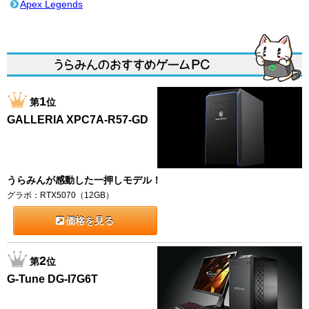
Apex Legends
1
第
位
GALLERIA XPC7A-R57-GD
うらみんが感動した一押しモデル！
グラボ：RTX5070（12GB）
価格を見る
2
第
位
G-Tune DG-I7G6T