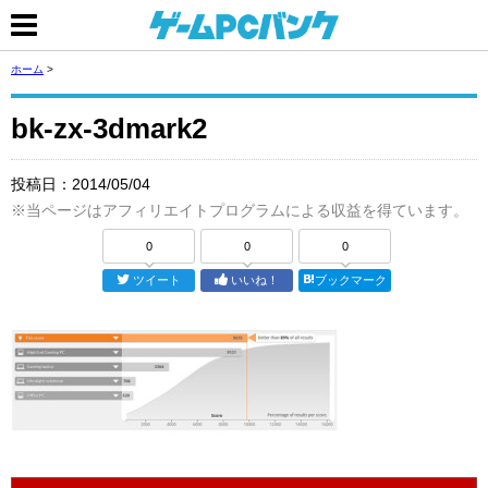
ホーム
>
bk-zx-3dmark2
投稿日：
2014/05/04
※当ページはアフィリエイトプログラムによる収益を得ています。
0
0
0
ツイート
いいね！
ブックマーク