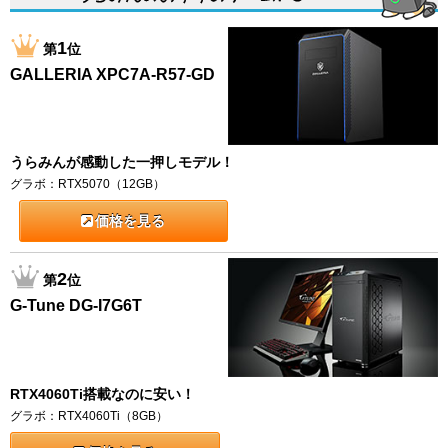
1
第
位
GALLERIA XPC7A-R57-GD
うらみんが感動した一押しモデル！
グラボ：RTX5070（12GB）
価格を見る
2
第
位
G-Tune DG-I7G6T
RTX4060Ti搭載なのに安い！
グラボ：RTX4060Ti（8GB）