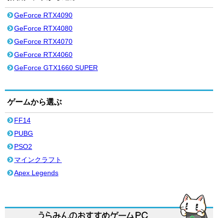
GeForce RTX4090
GeForce RTX4080
GeForce RTX4070
GeForce RTX4060
GeForce GTX1660 SUPER
ゲームから選ぶ
FF14
PUBG
PSO2
マインクラフト
Apex Legends