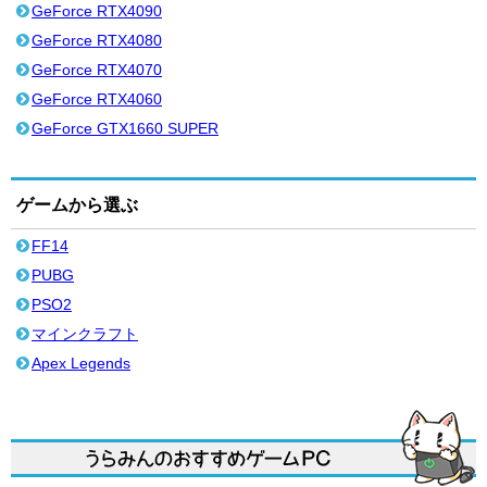
GeForce RTX4090
GeForce RTX4080
GeForce RTX4070
GeForce RTX4060
GeForce GTX1660 SUPER
ゲームから選ぶ
FF14
PUBG
PSO2
マインクラフト
Apex Legends