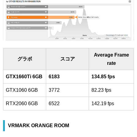
Average Frame
グラボ
スコア
rate
GTX1660Ti 6GB
6183
134.85 fps
GTX1060 6GB
3772
82.23 fps
RTX2060 6GB
6522
142.19 fps
VRMARK ORANGE ROOM