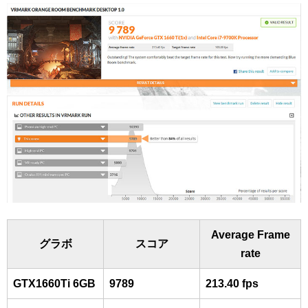
Average Frame
グラボ
スコア
rate
GTX1660Ti 6GB
9789
213.40 fps