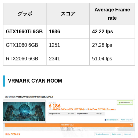
Average Frame
グラボ
スコア
rate
GTX1660Ti 6GB
1936
42.22 fps
GTX1060 6GB
1251
27.28 fps
RTX2060 6GB
2341
51.04 fps
VRMARK CYAN ROOM