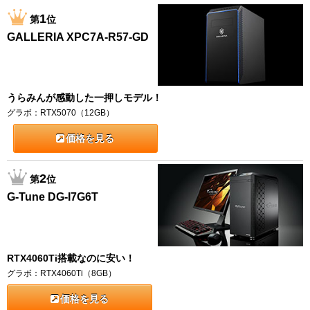
1
第
位
GALLERIA XPC7A-R57-GD
うらみんが感動した一押しモデル！
グラボ：RTX5070（12GB）
価格を見る
2
第
位
G-Tune DG-I7G6T
RTX4060Ti搭載なのに安い！
グラボ：RTX4060Ti（8GB）
価格を見る