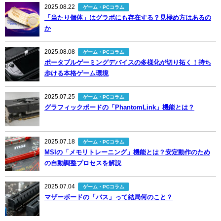
2025.08.22
ゲーム・PCコラム
「当たり個体」はグラボにも存在する？見極め方はあるの
か
2025.08.08
ゲーム・PCコラム
ポータブルゲーミングデバイスの多様化が切り拓く！持ち
歩ける本格ゲーム環境
2025.07.25
ゲーム・PCコラム
グラフィックボードの「PhantomLink」機能とは？
2025.07.18
ゲーム・PCコラム
MSIの「メモリトレーニング」機能とは？安定動作のため
の自動調整プロセスを解説
2025.07.04
ゲーム・PCコラム
マザーボードの「バス」って結局何のこと？