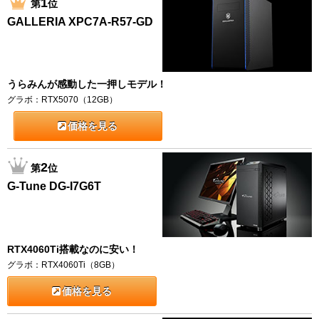
1
第
位
GALLERIA XPC7A-R57-GD
うらみんが感動した一押しモデル！
グラボ：RTX5070（12GB）
価格を見る
2
第
位
G-Tune DG-I7G6T
RTX4060Ti搭載なのに安い！
グラボ：RTX4060Ti（8GB）
価格を見る