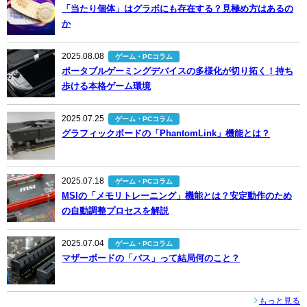
「当たり個体」はグラボにも存在する？見極め方はあるの
か
2025.08.08
ゲーム・PCコラム
ポータブルゲーミングデバイスの多様化が切り拓く！持ち
歩ける本格ゲーム環境
2025.07.25
ゲーム・PCコラム
グラフィックボードの「PhantomLink」機能とは？
2025.07.18
ゲーム・PCコラム
MSIの「メモリトレーニング」機能とは？安定動作のため
の自動調整プロセスを解説
2025.07.04
ゲーム・PCコラム
マザーボードの「バス」って結局何のこと？
もっと見る