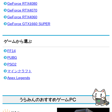
GeForce RTX4080
GeForce RTX4070
GeForce RTX4060
GeForce GTX1660 SUPER
ゲームから選ぶ
FF14
PUBG
PSO2
マインクラフト
Apex Legends