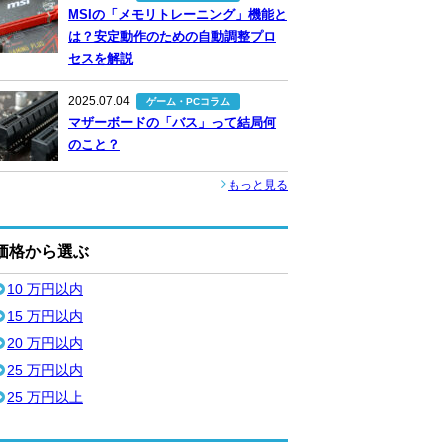
MSIの「メモリトレーニング」機能と
は？安定動作のための自動調整プロ
セスを解説
2025.07.04
ゲーム・PCコラム
マザーボードの「バス」って結局何
のこと？
もっと見る
価格から選ぶ
10 万円以内
15 万円以内
20 万円以内
25 万円以内
25 万円以上