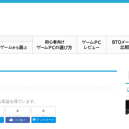
る収益を得ています。
0
0
ト
いいね！
ブックマーク