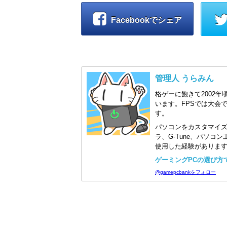
Facebookでシェア
管理人 うらみん
格ゲーに飽きて2002年
います。FPSでは大会
す。
パソコンをカスタマイ
ラ、G-Tune、パソ
使用した経験がありま
ゲーミングPCの選び方で迷
@gamepcbankをフォロー