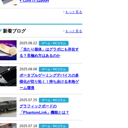
+ Core i7-11800H
もっと見る
新着ブログ
もっと見る
2025.08.22
ゲーム・PCコラム
「当たり個体」はグラボにも存在す
る？見極め方はあるのか
2025.08.08
ゲーム・PCコラム
ポータブルゲーミングデバイスの多
様化が切り拓く！持ち歩ける本格ゲ
ーム環境
2025.07.25
ゲーム・PCコラム
グラフィックボードの
「PhantomLink」機能とは？
2025.07.18
ゲーム・PCコラム