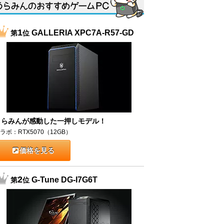
1
GALLERIA XPC7A-R57-GD
第
位
うらみんが感動した一押しモデル！
ラボ：RTX5070（12GB）
価格を見る
2
G-Tune DG-I7G6T
第
位