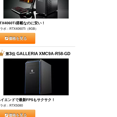
TX4060Ti搭載なのに安い！
ラボ：RTX4060Ti（8GB）
価格を見る
3
GALLERIA XMC9A-R58-GD
第
位
ハイエンドで最新FPSもサクサク！
ラボ：RTX5080
価格を見る