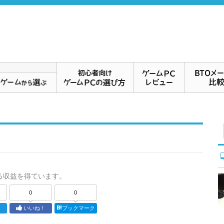
る収益を得ています。
0
0
ト
いいね！
ブックマーク