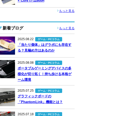
+ Core i7-11800H
もっと見る
新着ブログ
もっと見る
2025.08.22
ゲーム・PCコラム
「当たり個体」はグラボにも存在す
る？見極め方はあるのか
2025.08.08
ゲーム・PCコラム
ポータブルゲーミングデバイスの多
様化が切り拓く！持ち歩ける本格ゲ
ーム環境
2025.07.25
ゲーム・PCコラム
グラフィックボードの
「PhantomLink」機能とは？
2025.07.18
ゲーム・PCコラム