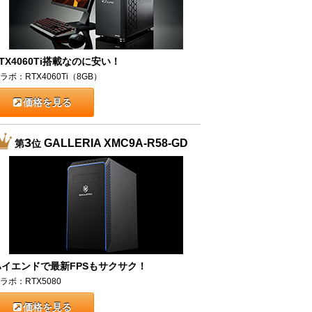
TX4060Ti搭載なのに安い！
ラボ：RTX4060Ti（8GB）
価格を見る
3
GALLERIA XMC9A-R58-GD
第
位
ハイエンドで最新FPSもサクサク！
ラボ：RTX5080
価格を見る