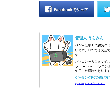
Facebookでシェア
管理人 うらみん
格ゲーに飽きて2002年
います。FPSでは大会
す。
パソコンをカスタマイ
ラ、G-Tune、パソ
使用した経験がありま
ゲーミングPCの選び方で迷
@gamepcbankをフォロー