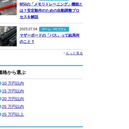
MSIの「メモリトレーニング」機能と
は？安定動作のための自動調整プロ
セスを解説
2025.07.04
ゲーム・PCコラム
マザーボードの「バス」って結局何
のこと？
もっと見る
価格から選ぶ
10 万円以内
15 万円以内
20 万円以内
25 万円以内
25 万円以上