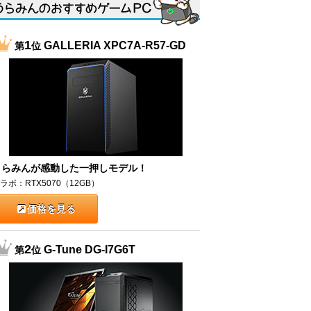
1
GALLERIA XPC7A-R57-GD
第
位
うらみんが感動した一押しモデル！
ラボ：RTX5070（12GB）
価格を見る
2
G-Tune DG-I7G6T
第
位