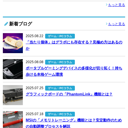
もっと見る
新着ブログ
もっと見る
2025.08.22
ゲーム・PCコラム
「当たり個体」はグラボにも存在する？見極め方はあるの
か
2025.08.08
ゲーム・PCコラム
ポータブルゲーミングデバイスの多様化が切り拓く！持ち
歩ける本格ゲーム環境
2025.07.25
ゲーム・PCコラム
グラフィックボードの「PhantomLink」機能とは？
2025.07.18
ゲーム・PCコラム
MSIの「メモリトレーニング」機能とは？安定動作のため
の自動調整プロセスを解説