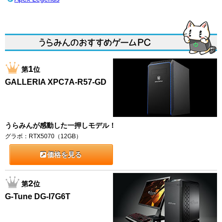
1
第
位
GALLERIA XPC7A-R57-GD
うらみんが感動した一押しモデル！
グラボ：RTX5070（12GB）
価格を見る
2
第
位
G-Tune DG-I7G6T