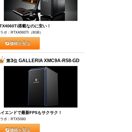
TX4060Ti搭載なのに安い！
ラボ：RTX4060Ti（8GB）
価格を見る
3
GALLERIA XMC9A-R58-GD
第
位
ハイエンドで最新FPSもサクサク！
ラボ：RTX5080
価格を見る