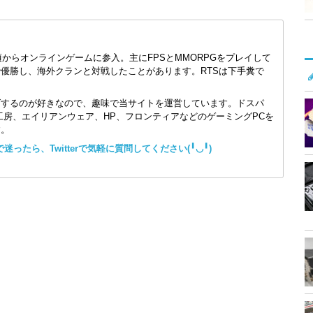
頃からオンラインゲームに参入。主にFPSとMMORPGをプレイして
で優勝し、海外クランと対戦したことがあります。RTSは下手糞で
ズするのが好きなので、趣味で当サイトを運営しています。ドスパ
コン工房、エイリアンウェア、HP、フロンティアなどのゲーミングPCを
す。
ったら、Twitterで気軽に質問してください(╹◡╹)