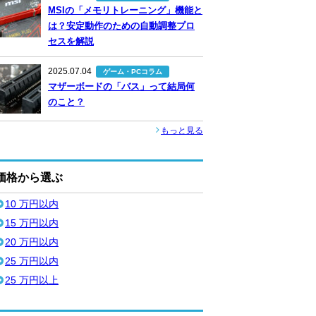
MSIの「メモリトレーニング」機能と
は？安定動作のための自動調整プロ
セスを解説
2025.07.04
ゲーム・PCコラム
マザーボードの「バス」って結局何
のこと？
もっと見る
価格から選ぶ
10 万円以内
15 万円以内
20 万円以内
25 万円以内
25 万円以上