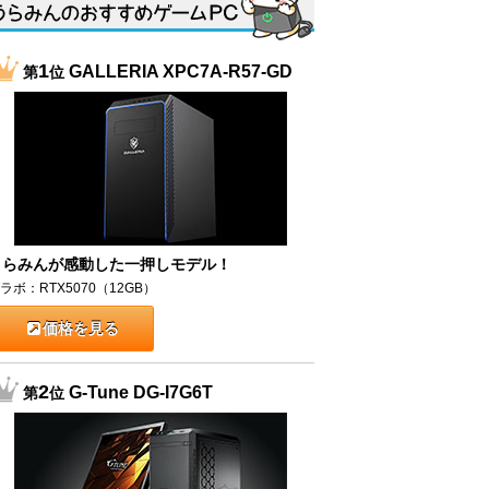
1
GALLERIA XPC7A-R57-GD
第
位
うらみんが感動した一押しモデル！
ラボ：RTX5070（12GB）
価格を見る
2
G-Tune DG-I7G6T
第
位