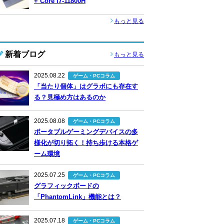
+ Core i7-11800H
もっと見る
新着ブログ
もっと見る
2025.08.22
ゲーム・PCコラム
「当たり個体」はグラボにも存在す
る？見極め方はあるのか
2025.08.08
ゲーム・PCコラム
ポータブルゲーミングデバイスの多
様化が切り拓く！持ち歩ける本格ゲ
ーム環境
2025.07.25
ゲーム・PCコラム
グラフィックボードの
「PhantomLink」機能とは？
2025.07.18
ゲーム・PCコラム