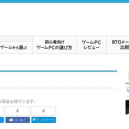
る収益を得ています。
0
0
ト
いいね！
ブックマーク