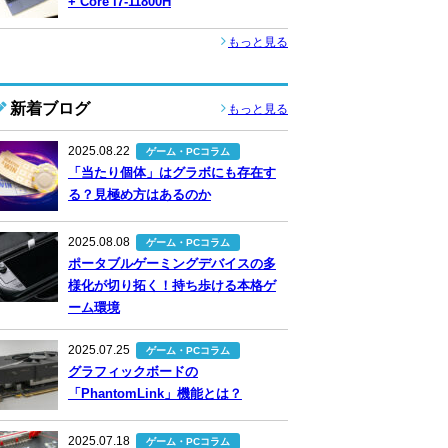
+ Core i7-11800H
もっと見る
新着ブログ
もっと見る
2025.08.22
ゲーム・PCコラム
「当たり個体」はグラボにも存在す
る？見極め方はあるのか
2025.08.08
ゲーム・PCコラム
ポータブルゲーミングデバイスの多
様化が切り拓く！持ち歩ける本格ゲ
ーム環境
2025.07.25
ゲーム・PCコラム
グラフィックボードの
「PhantomLink」機能とは？
2025.07.18
ゲーム・PCコラム