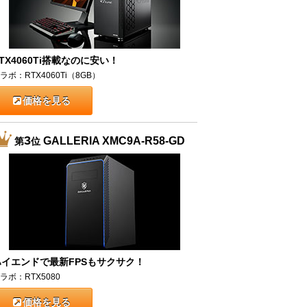
TX4060Ti搭載なのに安い！
ラボ：RTX4060Ti（8GB）
価格を見る
3
GALLERIA XMC9A-R58-GD
第
位
ハイエンドで最新FPSもサクサク！
ラボ：RTX5080
価格を見る