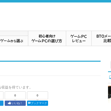
る収益を得ています。
0
0
ト
いいね！
ブックマーク