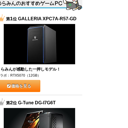
1
GALLERIA XPC7A-R57-GD
第
位
うらみんが感動した一押しモデル！
ラボ：RTX5070（12GB）
価格を見る
2
G-Tune DG-I7G6T
第
位