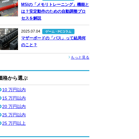
MSIの「メモリトレーニング」機能と
は？安定動作のための自動調整プロ
セスを解説
2025.07.04
ゲーム・PCコラム
マザーボードの「バス」って結局何
のこと？
もっと見る
価格から選ぶ
10 万円以内
15 万円以内
20 万円以内
25 万円以内
25 万円以上