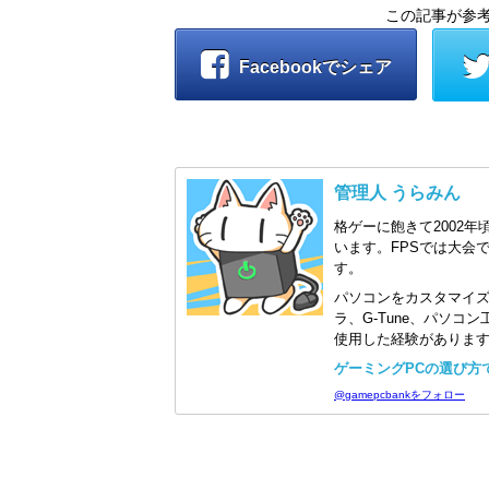
この記事が参
Facebookでシェア
管理人 うらみん
格ゲーに飽きて2002年
います。FPSでは大会
す。
パソコンをカスタマイ
ラ、G-Tune、パソ
使用した経験がありま
ゲーミングPCの選び方で迷
@gamepcbankをフォロー