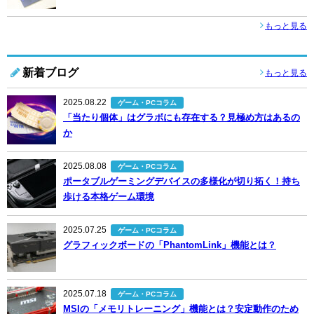
もっと見る
新着ブログ
もっと見る
2025.08.22
ゲーム・PCコラム
「当たり個体」はグラボにも存在する？見極め方はあるの
か
2025.08.08
ゲーム・PCコラム
ポータブルゲーミングデバイスの多様化が切り拓く！持ち
歩ける本格ゲーム環境
2025.07.25
ゲーム・PCコラム
グラフィックボードの「PhantomLink」機能とは？
2025.07.18
ゲーム・PCコラム
MSIの「メモリトレーニング」機能とは？安定動作のため