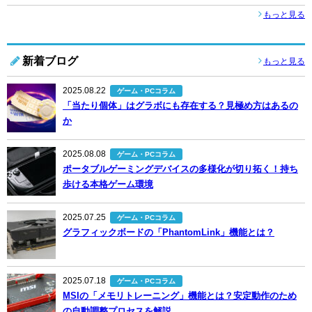
もっと見る
新着ブログ
もっと見る
2025.08.22
ゲーム・PCコラム
「当たり個体」はグラボにも存在する？見極め方はあるの
か
2025.08.08
ゲーム・PCコラム
ポータブルゲーミングデバイスの多様化が切り拓く！持ち
歩ける本格ゲーム環境
2025.07.25
ゲーム・PCコラム
グラフィックボードの「PhantomLink」機能とは？
2025.07.18
ゲーム・PCコラム
MSIの「メモリトレーニング」機能とは？安定動作のため
の自動調整プロセスを解説