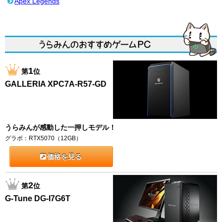
Apex Legends
1
第
位
GALLERIA XPC7A-R57-GD
うらみんが感動した一押しモデル！
グラボ：RTX5070（12GB）
価格を見る
2
第
位
G-Tune DG-I7G6T