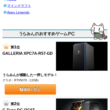
マインクラフト
Apex Legends
1
第
位
GALLERIA XPC7A-R57-GD
うらみんが感動した一押しモデル！
グラボ：RTX5070（12GB）
価格を見る
2
第
位