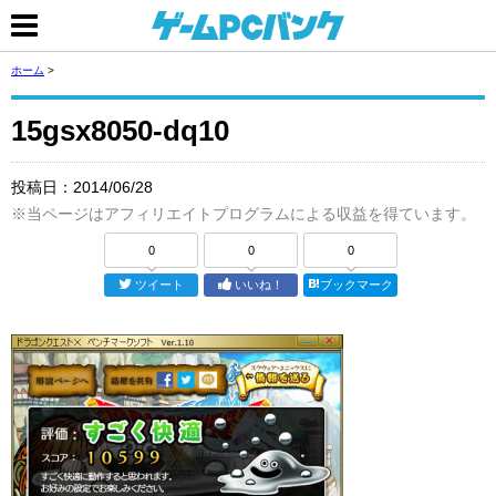
ホーム
>
15gsx8050-dq10
投稿日：
2014/06/28
※当ページはアフィリエイトプログラムによる収益を得ています。
0
0
0
ツイート
いいね！
ブックマーク