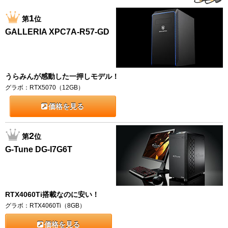
1
第
位
GALLERIA XPC7A-R57-GD
うらみんが感動した一押しモデル！
グラボ：RTX5070（12GB）
価格を見る
2
第
位
G-Tune DG-I7G6T
RTX4060Ti搭載なのに安い！
グラボ：RTX4060Ti（8GB）
価格を見る