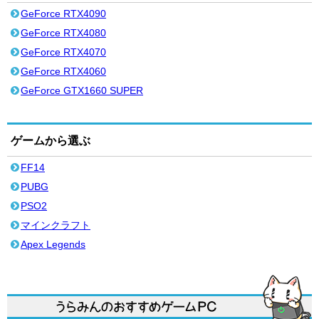
GeForce RTX4090
GeForce RTX4080
GeForce RTX4070
GeForce RTX4060
GeForce GTX1660 SUPER
ゲームから選ぶ
FF14
PUBG
PSO2
マインクラフト
Apex Legends