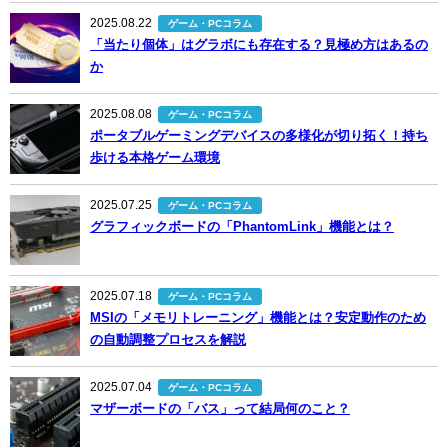
2025.08.22
ゲーム・PCコラム
「当たり個体」はグラボにも存在する？見極め方はあるの
か
2025.08.08
ゲーム・PCコラム
ポータブルゲーミングデバイスの多様化が切り拓く！持ち
歩ける本格ゲーム環境
2025.07.25
ゲーム・PCコラム
グラフィックボードの「PhantomLink」機能とは？
2025.07.18
ゲーム・PCコラム
MSIの「メモリトレーニング」機能とは？安定動作のため
の自動調整プロセスを解説
2025.07.04
ゲーム・PCコラム
マザーボードの「バス」って結局何のこと？