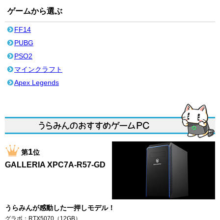
ゲームから選ぶ
FF14
PUBG
PSO2
マインクラフト
Apex Legends
1
第
位
GALLERIA XPC7A-R57-GD
うらみんが感動した一押しモデル！
グラボ：RTX5070（12GB）