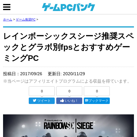
ホーム
>
ゲーム推奨PC
>
レインボーシックスシージ推奨スペ
ックとグラボ別fpsとおすすめゲー
ミングPC
投稿日：
2017/09/26
更新日:
2020/11/29
※当ページはアフィリエイトプログラムによる収益を得ています。
0
0
0
ツイート
いいね！
ブックマーク