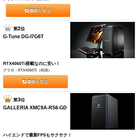
価格を見る
2
第
位
G-Tune DG-I7G6T
RTX4060Ti搭載なのに安い！
グラボ：RTX4060Ti（8GB）
価格を見る
3
第
位
GALLERIA XMC9A-R58-GD
ハイエンドで最新FPSもサクサク！