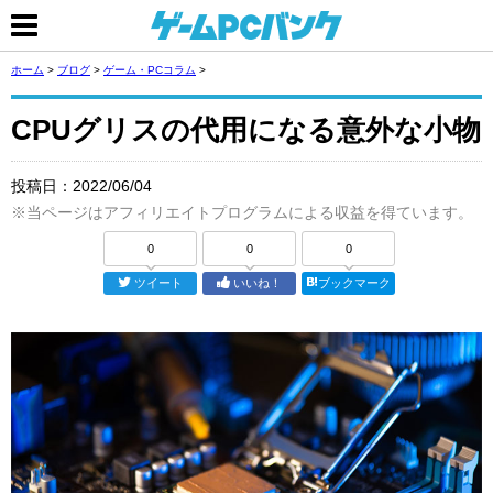
ホーム
>
ブログ
>
ゲーム・PCコラム
>
CPUグリスの代用になる意外な小物
投稿日：
2022/06/04
※当ページはアフィリエイトプログラムによる収益を得ています。
0
0
0
ツイート
いいね！
ブックマーク