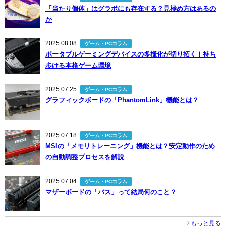
「当たり個体」はグラボにも存在する？見極め方はあるの
か
2025.08.08
ゲーム・PCコラム
ポータブルゲーミングデバイスの多様化が切り拓く！持ち
歩ける本格ゲーム環境
2025.07.25
ゲーム・PCコラム
グラフィックボードの「PhantomLink」機能とは？
2025.07.18
ゲーム・PCコラム
MSIの「メモリトレーニング」機能とは？安定動作のため
の自動調整プロセスを解説
2025.07.04
ゲーム・PCコラム
マザーボードの「バス」って結局何のこと？
もっと見る