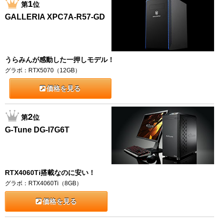
1
第
位
GALLERIA XPC7A-R57-GD
うらみんが感動した一押しモデル！
グラボ：RTX5070（12GB）
価格を見る
2
第
位
G-Tune DG-I7G6T
RTX4060Ti搭載なのに安い！
グラボ：RTX4060Ti（8GB）
価格を見る