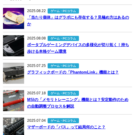
2025.08.22
ゲーム・PCコラム
「当たり個体」はグラボにも存在する？見極め方はあるの
か
2025.08.08
ゲーム・PCコラム
ポータブルゲーミングデバイスの多様化が切り拓く！持ち
歩ける本格ゲーム環境
2025.07.25
ゲーム・PCコラム
グラフィックボードの「PhantomLink」機能とは？
2025.07.18
ゲーム・PCコラム
MSIの「メモリトレーニング」機能とは？安定動作のため
の自動調整プロセスを解説
2025.07.04
ゲーム・PCコラム
マザーボードの「バス」って結局何のこと？