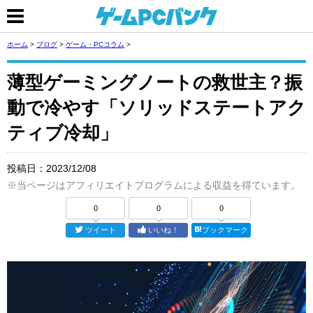
ホーム
>
ブログ
>
ゲーム・PCコラム
>
薄型ゲーミングノートの救世主？振
動で冷やす「ソリッドステートアク
ティブ冷却」
投稿日：
2023/12/08
※当ページはアフィリエイトプログラムによる収益を得ています。
0
0
0
ツイート
いいね！
ブックマーク