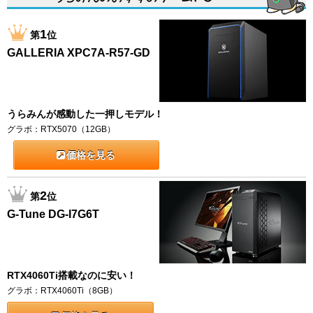
1
第
位
GALLERIA XPC7A-R57-GD
うらみんが感動した一押しモデル！
グラボ：RTX5070（12GB）
価格を見る
2
第
位
G-Tune DG-I7G6T
RTX4060Ti搭載なのに安い！
グラボ：RTX4060Ti（8GB）