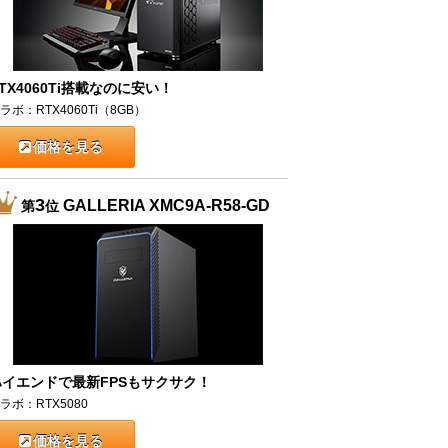
TX4060Ti搭載なのに安い！
ラボ：RTX4060Ti（8GB）
価格を見る
3
GALLERIA XMC9A-R58-GD
第
位
ハイエンドで最新FPSもサクサク！
ラボ：RTX5080
価格を見る