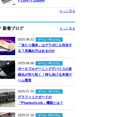
+ Core i7-11800H
もっと見る
新着ブログ
もっと見る
2025.08.22
ゲーム・PCコラム
「当たり個体」はグラボにも存在す
る？見極め方はあるのか
2025.08.08
ゲーム・PCコラム
ポータブルゲーミングデバイスの多
様化が切り拓く！持ち歩ける本格ゲ
ーム環境
2025.07.25
ゲーム・PCコラム
グラフィックボードの
「PhantomLink」機能とは？
2025.07.18
ゲーム・PCコラム