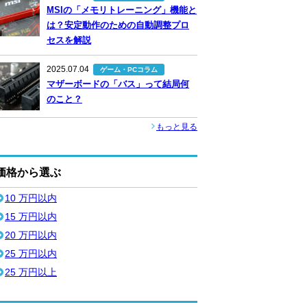
MSIの「メモリトレーニング」機能と
は？安定動作のための自動調整プロ
セスを解説
2025.07.04
ゲーム・PCコラム
マザーボードの「バス」って結局何
のこと？
もっと見る
価格から選ぶ
10 万円以内
15 万円以内
20 万円以内
25 万円以内
25 万円以上