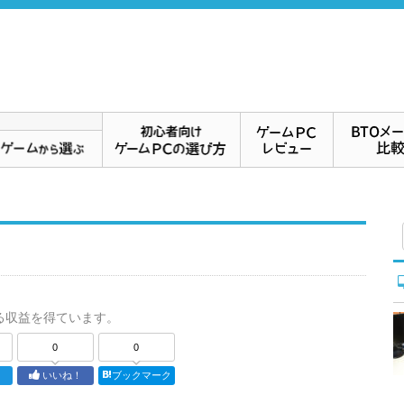
る収益を得ています。
0
0
ト
いいね！
ブックマーク