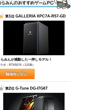
1
GALLERIA XPC7A-R57-GD
第
位
うらみんが感動した一押しモデル！
ラボ：RTX5070（12GB）
価格を見る
2
G-Tune DG-I7G6T
第
位