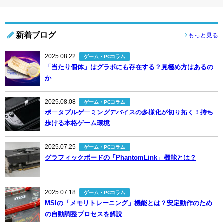
新着ブログ
もっと見る
2025.08.22
ゲーム・PCコラム
「当たり個体」はグラボにも存在する？見極め方はあるの
か
2025.08.08
ゲーム・PCコラム
ポータブルゲーミングデバイスの多様化が切り拓く！持ち
歩ける本格ゲーム環境
2025.07.25
ゲーム・PCコラム
グラフィックボードの「PhantomLink」機能とは？
2025.07.18
ゲーム・PCコラム
MSIの「メモリトレーニング」機能とは？安定動作のため
の自動調整プロセスを解説