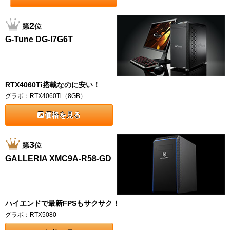
2
第
位
G-Tune DG-I7G6T
RTX4060Ti搭載なのに安い！
グラボ：RTX4060Ti（8GB）
価格を見る
3
第
位
GALLERIA XMC9A-R58-GD
ハイエンドで最新FPSもサクサク！
グラボ：RTX5080