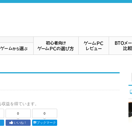
る収益を得ています。
0
0
ト
いいね！
ブックマーク