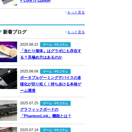
+ Core i7-11800H
もっと見る
新着ブログ
もっと見る
2025.08.22
ゲーム・PCコラム
「当たり個体」はグラボにも存在す
る？見極め方はあるのか
2025.08.08
ゲーム・PCコラム
ポータブルゲーミングデバイスの多
様化が切り拓く！持ち歩ける本格ゲ
ーム環境
2025.07.25
ゲーム・PCコラム
グラフィックボードの
「PhantomLink」機能とは？
2025.07.18
ゲーム・PCコラム