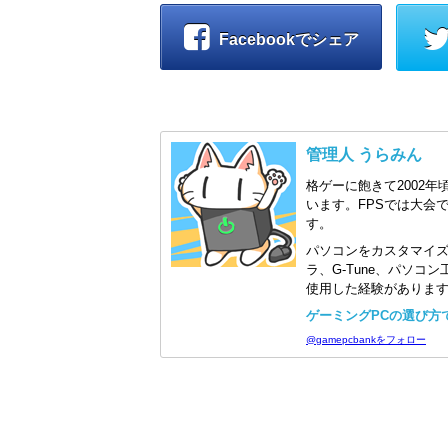
Facebookでシェア
管理人 うらみん
格ゲーに飽きて2002年
います。FPSでは大会
す。
パソコンをカスタマイ
ラ、G-Tune、パソ
使用した経験がありま
ゲーミングPCの選び方で迷
@gamepcbankをフォロー