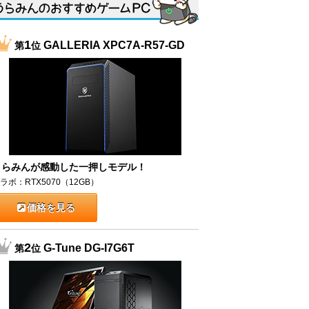
1
GALLERIA XPC7A-R57-GD
第
位
うらみんが感動した一押しモデル！
ラボ：RTX5070（12GB）
価格を見る
2
G-Tune DG-I7G6T
第
位