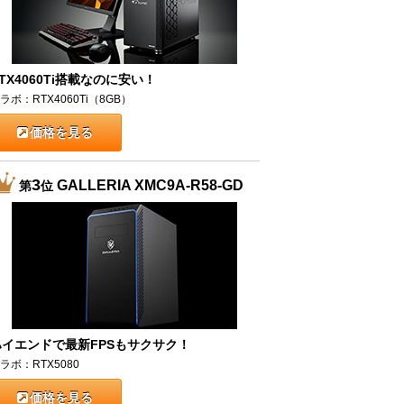
TX4060Ti搭載なのに安い！
ラボ：RTX4060Ti（8GB）
価格を見る
3
GALLERIA XMC9A-R58-GD
第
位
ハイエンドで最新FPSもサクサク！
ラボ：RTX5080
価格を見る