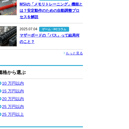
MSIの「メモリトレーニング」機能と
は？安定動作のための自動調整プロ
セスを解説
2025.07.04
ゲーム・PCコラム
マザーボードの「バス」って結局何
のこと？
もっと見る
価格から選ぶ
10 万円以内
15 万円以内
20 万円以内
25 万円以内
25 万円以上