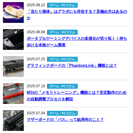
2025.08.22
ゲーム・PCコラム
「当たり個体」はグラボにも存在する？見極め方はあるの
か
2025.08.08
ゲーム・PCコラム
ポータブルゲーミングデバイスの多様化が切り拓く！持ち
歩ける本格ゲーム環境
2025.07.25
ゲーム・PCコラム
グラフィックボードの「PhantomLink」機能とは？
2025.07.18
ゲーム・PCコラム
MSIの「メモリトレーニング」機能とは？安定動作のため
の自動調整プロセスを解説
2025.07.04
ゲーム・PCコラム
マザーボードの「バス」って結局何のこと？