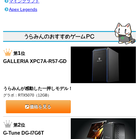
マインクラフト
Apex Legends
1
第
位
GALLERIA XPC7A-R57-GD
うらみんが感動した一押しモデル！
グラボ：RTX5070（12GB）
価格を見る
2
第
位
G-Tune DG-I7G6T