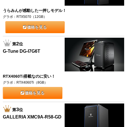
うらみんが感動した一押しモデル！
グラボ：RTX5070（12GB）
価格を見る
2
第
位
G-Tune DG-I7G6T
RTX4060Ti搭載なのに安い！
グラボ：RTX4060Ti（8GB）
価格を見る
3
第
位
GALLERIA XMC9A-R58-GD