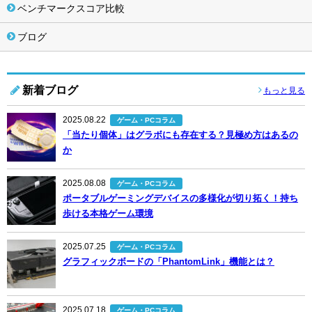
ベンチマークスコア比較
ブログ
新着ブログ
もっと見る
2025.08.22
ゲーム・PCコラム
「当たり個体」はグラボにも存在する？見極め方はあるの
か
2025.08.08
ゲーム・PCコラム
ポータブルゲーミングデバイスの多様化が切り拓く！持ち
歩ける本格ゲーム環境
2025.07.25
ゲーム・PCコラム
グラフィックボードの「PhantomLink」機能とは？
2025.07.18
ゲーム・PCコラム