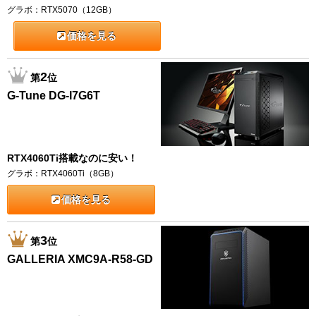
グラボ：RTX5070（12GB）
価格を見る
2
第
位
G-Tune DG-I7G6T
RTX4060Ti搭載なのに安い！
グラボ：RTX4060Ti（8GB）
価格を見る
3
第
位
GALLERIA XMC9A-R58-GD