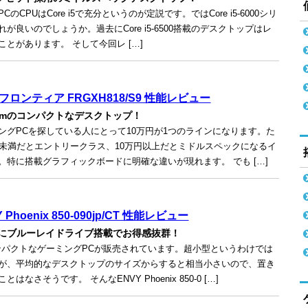
CのCPUはCore i5で充分というのが定説です。ではCore i5-6000シリ
が良いのでしょうか。過去にCore i5-6500搭載のデスクトップはレ
ことがあります。 そして今回レ […]
フロンティア FRGXH818/S9 性能レビュー
cmのコンパクトなデスクトップ！
ングPCを探している人にとって10万円が1つのラインになります。た
円未満だとエントリークラス、10万円以上だとミドルスペックになるイ
。特に搭載グラフィックボードに明確な違いが現れます。 でも […]
Y Phoenix 850-090jp/CT 性能レビュー
倍にブルーレイドライブ搭載でお得感抜群！
ンパクトなゲーミングPCが販売されています。超小型というわけでは
が、平均的なデスクトップのサイズからすると相当小さいので、置き
はなさそうです。 そんなENVY Phoenix 850-0 […]