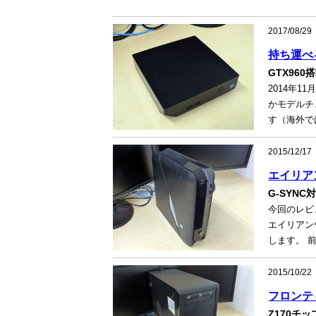
2017/08/29
持ち運べる
GTX96
2014年1
かモデルチェ
す（海外ではA
2015/12/17
エイリアン
G-SYN
今回のレビ
エイリアン
します。 前
2015/10/22
フロンティ
Z170チ