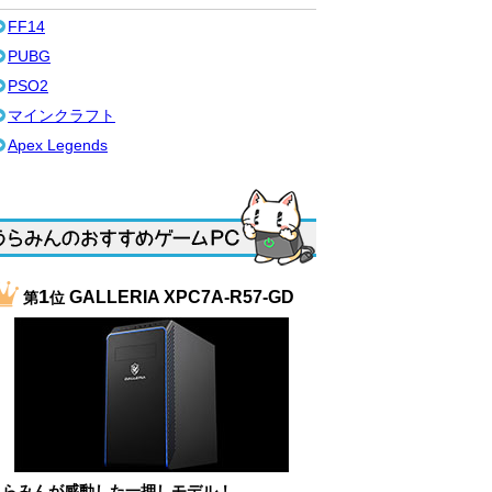
FF14
PUBG
PSO2
マインクラフト
Apex Legends
1
GALLERIA XPC7A-R57-GD
第
位
うらみんが感動した一押しモデル！