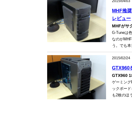
2015/04/03
MHF推奨P
レビュー
MHFがサ
G-Tun
なのがMH
う。でも本
2015/02/24
GTX96
GTX96
ゲーミングP
ックボード
も2枚のほ