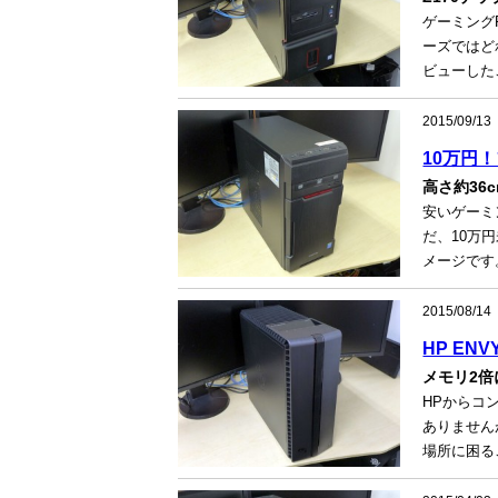
ゲーミングP
ーズではどれ
ビューした
2015/09/13
10万円！
高さ約36
安いゲーミ
だ、10万
メージです
2015/08/14
HP ENV
メモリ2
HPからコ
ありません
場所に困ること