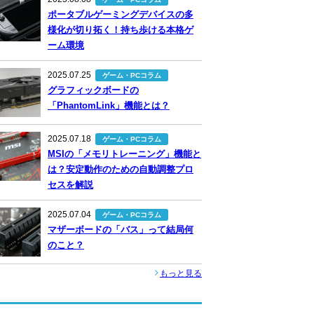
ポータブルゲーミングデバイスの多
様化が切り拓く！持ち歩ける本格ゲ
ーム環境
2025.07.25
ゲーム・PCコラム
グラフィックボードの
「PhantomLink」機能とは？
2025.07.18
ゲーム・PCコラム
MSIの「メモリトレーニング」機能と
は？安定動作のための自動調整プロ
セスを解説
2025.07.04
ゲーム・PCコラム
マザーボードの「バス」って結局何
のこと？
もっと見る