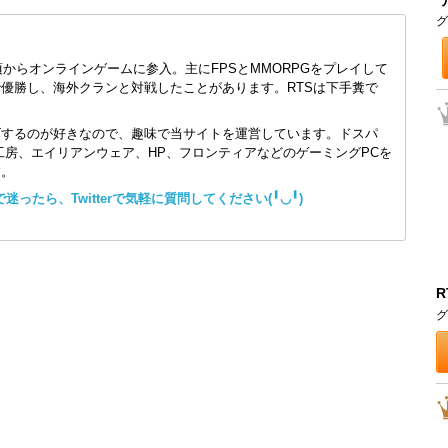
グ
頃からオンラインゲームに参入。主にFPSとMMORPGをプレイして
で優勝し、海外クランと対戦したことがあります。RTSは下手糞で
ズするのが好きなので、趣味で当サイトを運営しています。ドスパ
コン工房、エイリアンウェア、HP、フロンティアなどのゲーミングPCを
す。
ったら、Twitterで気軽に質問してください(╹◡╹)
R
グ