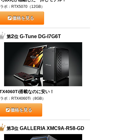
ラボ：RTX5070（12GB）
価格を見る
2
G-Tune DG-I7G6T
第
位
TX4060Ti搭載なのに安い！
ラボ：RTX4060Ti（8GB）
価格を見る
3
GALLERIA XMC9A-R58-GD
第
位