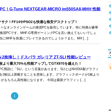
C！G-Tune NEXTGEAR-MICRO im550SA8-MHH 性能
クサク！FF14やPSO2も快適な格安デスクトップ！
eは色々なオンラインゲームの推奨PCを販売しています。特に特典が豪華
F推奨PCです。MHF-G専用ゲーミングPCを言い換えてもいいでしょ
当にMHFを快適にプレイできるのでしょうか？また、MH […]
0を2枚挿し！ドスパラ ガレリア ZT-SLI 性能レビュー
0 1枚より最大70%も性能アップしてGTX970を越えた！
C用語に「SLI」という言葉があります。SLIとはNVIDIA製グラフィ
を2枚以上搭載することを意味します。グラフィックボードが1枚より
うがもちろん高性能になります。 今回は最新グラフィッ […]
1