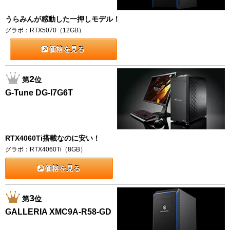
うらみんが感動した一押しモデル！
グラボ：RTX5070（12GB）
価格を見る
2
第
位
G-Tune DG-I7G6T
RTX4060Ti搭載なのに安い！
グラボ：RTX4060Ti（8GB）
価格を見る
3
第
位
GALLERIA XMC9A-R58-GD