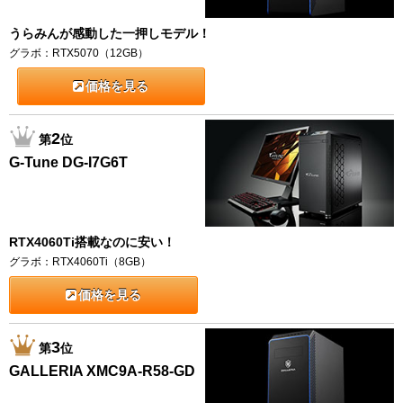
うらみんが感動した一押しモデル！
グラボ：RTX5070（12GB）
価格を見る
2
第
位
G-Tune DG-I7G6T
RTX4060Ti搭載なのに安い！
グラボ：RTX4060Ti（8GB）
価格を見る
3
第
位
GALLERIA XMC9A-R58-GD