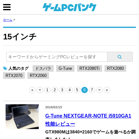
ホーム
>
15インチ
人気のタグ
ドスパラ
G-Tune
RTX2080Ti
RTX2080
RTX2070
RTX2060
«
<
1
2
3
4
5
6
7
>
»
2016/02/15
G-Tune NEXTGEAR-NOTE i5910GA1
性能レビュー
GTX980Mは3840×2160でゲームを遊べるか調