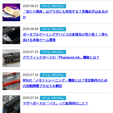
2025.08.22
ゲーム・PCコラム
「当たり個体」はグラボにも存在する？見極め方はあるの
か
2025.08.08
ゲーム・PCコラム
ポータブルゲーミングデバイスの多様化が切り拓く！持ち
歩ける本格ゲーム環境
2025.07.25
ゲーム・PCコラム
グラフィックボードの「PhantomLink」機能とは？
2025.07.18
ゲーム・PCコラム
MSIの「メモリトレーニング」機能とは？安定動作のため
の自動調整プロセスを解説
2025.07.04
ゲーム・PCコラム
マザーボードの「バス」って結局何のこと？