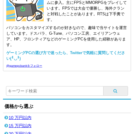
ムに参入。主にFPSとMMORPGをプレイして
います。FPSでは大会で優勝し、海外クラン
と対戦したことがあります。RTSは下手糞で
す。
パソコンをカスタマイズするのが好きなので、趣味で当サイトを運営
しています。ドスパラ、G-Tune、パソコン工房、エイリアンウェ
ア、HP、フロンティアなどのゲーミングPCを使用した経験がありま
す。
ゲーミングPCの選び方で迷ったら、Twitterで気軽に質問してくださ
い(╹◡╹)
@gamepcbankをフォロー
価格から選ぶ
10 万円以内
15 万円以内
20 万円以内