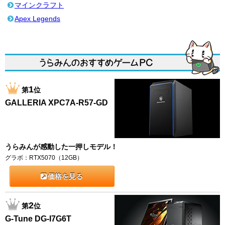
マインクラフト
Apex Legends
1
第
位
GALLERIA XPC7A-R57-GD
うらみんが感動した一押しモデル！
グラボ：RTX5070（12GB）
価格を見る
2
第
位
G-Tune DG-I7G6T