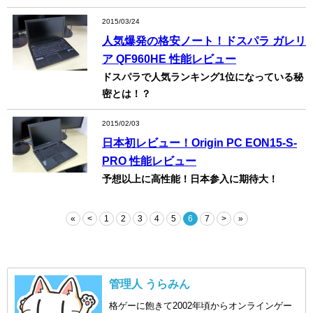
2015/03/24
人気爆発の格安ノート！ドスパラ ガレリ
ア QF960HE 性能レビュー
ドスパラで人気ランキング1位になっている秘
密とは！？
2015/02/03
日本初レビュー！Origin PC EON15-S-
PRO 性能レビュー
予想以上に高性能！日本参入に期待大！
«
<
1
2
3
4
5
6
7
>
»
管理人 うらみん
格ゲーに飽きて2002年頃からオンラインゲー