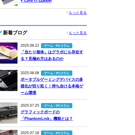
+ Core i7-11800H
もっと見る
新着ブログ
もっと見る
2025.08.22
ゲーム・PCコラム
「当たり個体」はグラボにも存在す
る？見極め方はあるのか
2025.08.08
ゲーム・PCコラム
ポータブルゲーミングデバイスの多
様化が切り拓く！持ち歩ける本格ゲ
ーム環境
2025.07.25
ゲーム・PCコラム
グラフィックボードの
「PhantomLink」機能とは？
2025.07.18
ゲーム・PCコラム