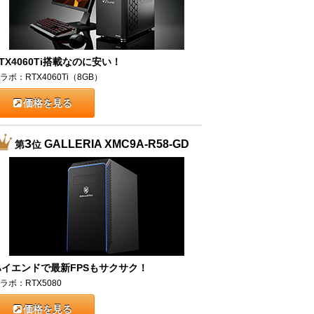
TX4060Ti搭載なのに安い！
ラボ：RTX4060Ti（8GB）
価格を見る
3
GALLERIA XMC9A-R58-GD
第
位
ハイエンドで最新FPSもサクサク！
ラボ：RTX5080
価格を見る