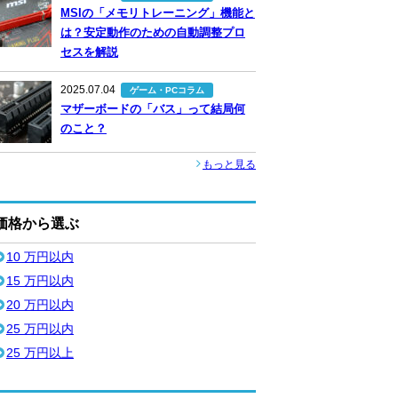
MSIの「メモリトレーニング」機能と
は？安定動作のための自動調整プロ
セスを解説
2025.07.04
ゲーム・PCコラム
マザーボードの「バス」って結局何
のこと？
もっと見る
価格から選ぶ
10 万円以内
15 万円以内
20 万円以内
25 万円以内
25 万円以上