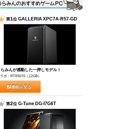
1
GALLERIA XPC7A-R57-GD
第
位
うらみんが感動した一押しモデル！
ラボ：RTX5070（12GB）
価格を見る
2
G-Tune DG-I7G6T
第
位