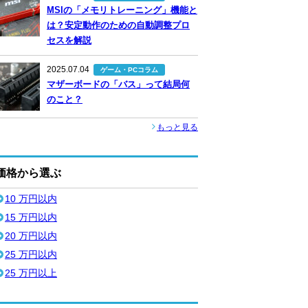
MSIの「メモリトレーニング」機能と
は？安定動作のための自動調整プロ
セスを解説
2025.07.04
ゲーム・PCコラム
マザーボードの「バス」って結局何
のこと？
もっと見る
価格から選ぶ
10 万円以内
15 万円以内
20 万円以内
25 万円以内
25 万円以上