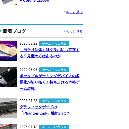
+ Core i7-11800H
もっと見る
新着ブログ
もっと見る
2025.08.22
ゲーム・PCコラム
「当たり個体」はグラボにも存在す
る？見極め方はあるのか
2025.08.08
ゲーム・PCコラム
ポータブルゲーミングデバイスの多
様化が切り拓く！持ち歩ける本格ゲ
ーム環境
2025.07.25
ゲーム・PCコラム
グラフィックボードの
「PhantomLink」機能とは？
2025.07.18
ゲーム・PCコラム