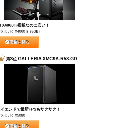
TX4060Ti搭載なのに安い！
ラボ：RTX4060Ti（8GB）
価格を見る
3
GALLERIA XMC9A-R58-GD
第
位
ハイエンドで最新FPSもサクサク！
ラボ：RTX5080
価格を見る