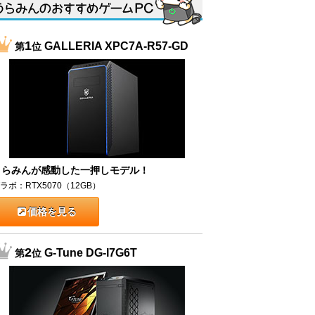
1
GALLERIA XPC7A-R57-GD
第
位
うらみんが感動した一押しモデル！
ラボ：RTX5070（12GB）
価格を見る
2
G-Tune DG-I7G6T
第
位