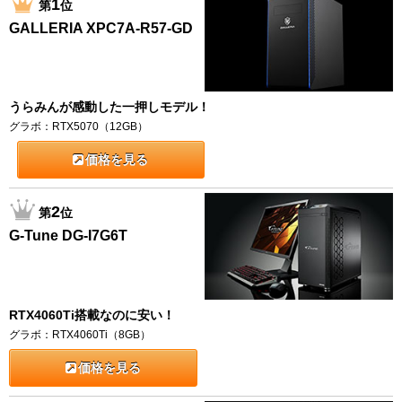
1
第
位
GALLERIA XPC7A-R57-GD
うらみんが感動した一押しモデル！
グラボ：RTX5070（12GB）
価格を見る
2
第
位
G-Tune DG-I7G6T
RTX4060Ti搭載なのに安い！
グラボ：RTX4060Ti（8GB）
価格を見る