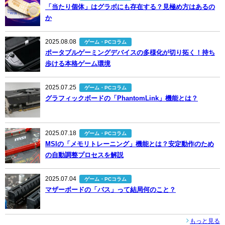
「当たり個体」はグラボにも存在する？見極め方はあるの
か
2025.08.08
ゲーム・PCコラム
ポータブルゲーミングデバイスの多様化が切り拓く！持ち
歩ける本格ゲーム環境
2025.07.25
ゲーム・PCコラム
グラフィックボードの「PhantomLink」機能とは？
2025.07.18
ゲーム・PCコラム
MSIの「メモリトレーニング」機能とは？安定動作のため
の自動調整プロセスを解説
2025.07.04
ゲーム・PCコラム
マザーボードの「バス」って結局何のこと？
もっと見る