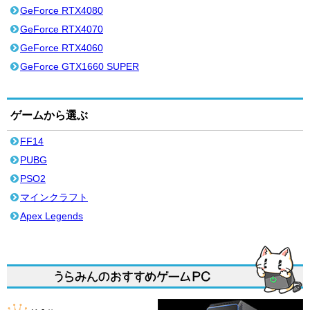
GeForce RTX4080
GeForce RTX4070
GeForce RTX4060
GeForce GTX1660 SUPER
ゲームから選ぶ
FF14
PUBG
PSO2
マインクラフト
Apex Legends