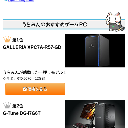
1
第
位
GALLERIA XPC7A-R57-GD
うらみんが感動した一押しモデル！
グラボ：RTX5070（12GB）
価格を見る
2
第
位
G-Tune DG-I7G6T