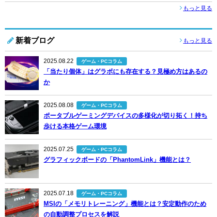
もっと見る
新着ブログ
もっと見る
2025.08.22
ゲーム・PCコラム
「当たり個体」はグラボにも存在する？見極め方はあるの
か
2025.08.08
ゲーム・PCコラム
ポータブルゲーミングデバイスの多様化が切り拓く！持ち
歩ける本格ゲーム環境
2025.07.25
ゲーム・PCコラム
グラフィックボードの「PhantomLink」機能とは？
2025.07.18
ゲーム・PCコラム
MSIの「メモリトレーニング」機能とは？安定動作のため
の自動調整プロセスを解説