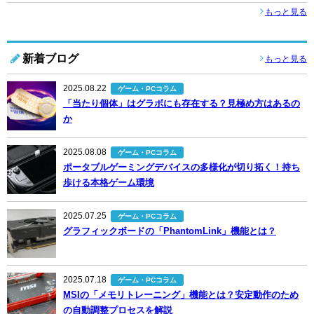
もっと見る
新着ブログ
もっと見る
2025.08.22
ゲーム・PCコラム
「当たり個体」はグラボにも存在する？見極め方はあるの
か
2025.08.08
ゲーム・PCコラム
ポータブルゲーミングデバイスの多様化が切り拓く！持ち
歩ける本格ゲーム環境
2025.07.25
ゲーム・PCコラム
グラフィックボードの「PhantomLink」機能とは？
2025.07.18
ゲーム・PCコラム
MSIの「メモリトレーニング」機能とは？安定動作のため
の自動調整プロセスを解説