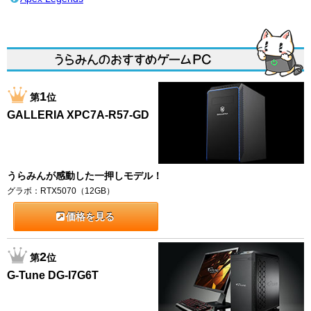
1
第
位
GALLERIA XPC7A-R57-GD
うらみんが感動した一押しモデル！
グラボ：RTX5070（12GB）
価格を見る
2
第
位
G-Tune DG-I7G6T