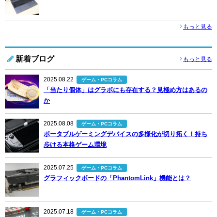
もっと見る
新着ブログ
もっと見る
2025.08.22
ゲーム・PCコラム
「当たり個体」はグラボにも存在する？見極め方はあるの
か
2025.08.08
ゲーム・PCコラム
ポータブルゲーミングデバイスの多様化が切り拓く！持ち
歩ける本格ゲーム環境
2025.07.25
ゲーム・PCコラム
グラフィックボードの「PhantomLink」機能とは？
2025.07.18
ゲーム・PCコラム