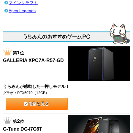
マインクラフト
Apex Legends
1
第
位
GALLERIA XPC7A-R57-GD
うらみんが感動した一押しモデル！
グラボ：RTX5070（12GB）
価格を見る
2
第
位
G-Tune DG-I7G6T