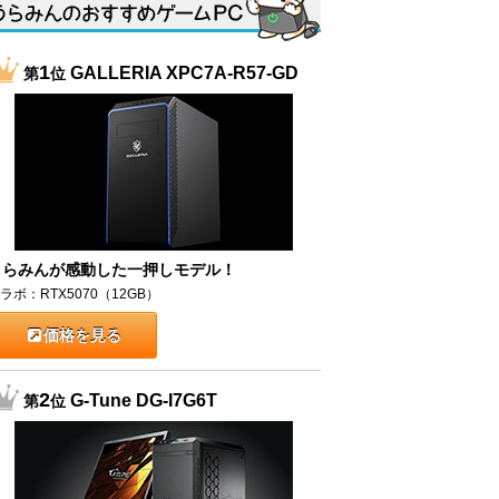
1
GALLERIA XPC7A-R57-GD
第
位
うらみんが感動した一押しモデル！
ラボ：RTX5070（12GB）
価格を見る
2
G-Tune DG-I7G6T
第
位