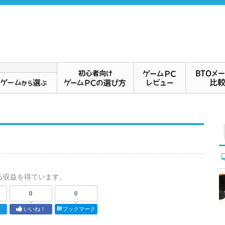
る収益を得ています。
0
0
ト
いいね！
ブックマーク