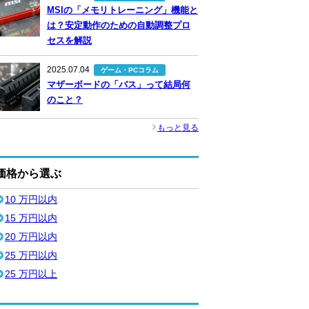
MSIの「メモリトレーニング」機能と
は？安定動作のための自動調整プロ
セスを解説
2025.07.04
ゲーム・PCコラム
マザーボードの「バス」って結局何
のこと？
もっと見る
価格から選ぶ
10 万円以内
15 万円以内
20 万円以内
25 万円以内
25 万円以上