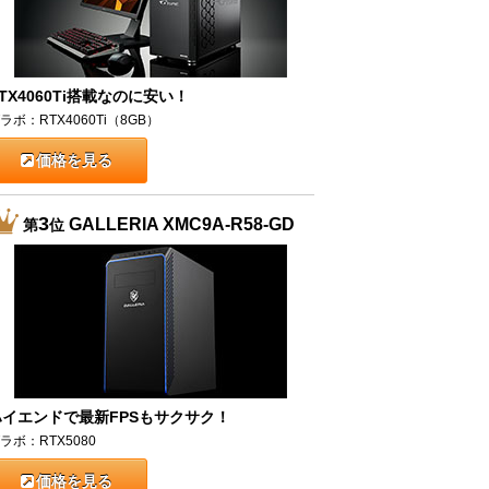
TX4060Ti搭載なのに安い！
ラボ：RTX4060Ti（8GB）
価格を見る
3
GALLERIA XMC9A-R58-GD
第
位
ハイエンドで最新FPSもサクサク！
ラボ：RTX5080
価格を見る