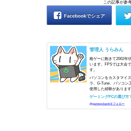
この記事が参
Facebookでシェア
管理人 うらみん
格ゲーに飽きて2002年
います。FPSでは大会
す。
パソコンをカスタマイ
ラ、G-Tune、パソ
使用した経験がありま
ゲーミングPCの選び方で迷
@gamepcbankをフォロー