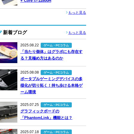
+ Core i7-11800H
もっと見る
新着ブログ
もっと見る
2025.08.22
ゲーム・PCコラム
「当たり個体」はグラボにも存在す
る？見極め方はあるのか
2025.08.08
ゲーム・PCコラム
ポータブルゲーミングデバイスの多
様化が切り拓く！持ち歩ける本格ゲ
ーム環境
2025.07.25
ゲーム・PCコラム
グラフィックボードの
「PhantomLink」機能とは？
2025.07.18
ゲーム・PCコラム