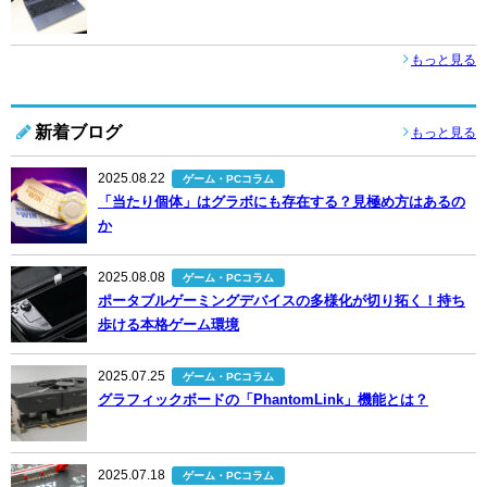
もっと見る
新着ブログ
もっと見る
2025.08.22
ゲーム・PCコラム
「当たり個体」はグラボにも存在する？見極め方はあるの
か
2025.08.08
ゲーム・PCコラム
ポータブルゲーミングデバイスの多様化が切り拓く！持ち
歩ける本格ゲーム環境
2025.07.25
ゲーム・PCコラム
グラフィックボードの「PhantomLink」機能とは？
2025.07.18
ゲーム・PCコラム