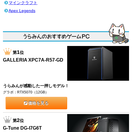
マインクラフト
Apex Legends
1
第
位
GALLERIA XPC7A-R57-GD
うらみんが感動した一押しモデル！
グラボ：RTX5070（12GB）
価格を見る
2
第
位
G-Tune DG-I7G6T