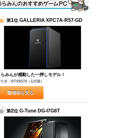
1
GALLERIA XPC7A-R57-GD
第
位
うらみんが感動した一押しモデル！
ラボ：RTX5070（12GB）
価格を見る
2
G-Tune DG-I7G6T
第
位