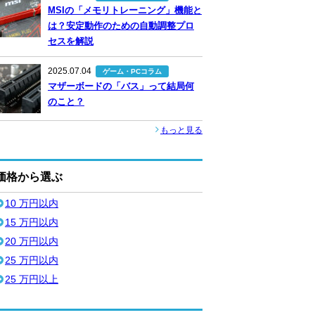
MSIの「メモリトレーニング」機能と
は？安定動作のための自動調整プロ
セスを解説
2025.07.04
ゲーム・PCコラム
マザーボードの「バス」って結局何
のこと？
もっと見る
価格から選ぶ
10 万円以内
15 万円以内
20 万円以内
25 万円以内
25 万円以上