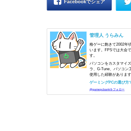
Facebookでシェア
管理人 うらみん
格ゲーに飽きて2002年
います。FPSでは大会
す。
パソコンをカスタマイ
ラ、G-Tune、パソ
使用した経験がありま
ゲーミングPCの選び方で迷
@gamepcbankをフォロー