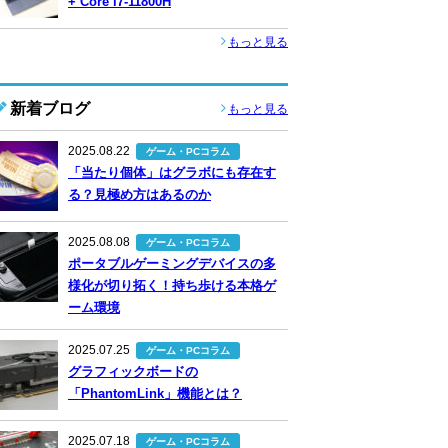
+ Core i7-11800H
もっと見る
新着ブログ
もっと見る
2025.08.22
ゲーム・PCコラム
「当たり個体」はグラボにも存在す
る？見極め方はあるのか
2025.08.08
ゲーム・PCコラム
ポータブルゲーミングデバイスの多
様化が切り拓く！持ち歩ける本格ゲ
ーム環境
2025.07.25
ゲーム・PCコラム
グラフィックボードの
「PhantomLink」機能とは？
2025.07.18
ゲーム・PCコラム