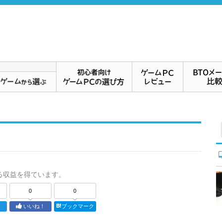
る収益を得ています。
0
0
ト
いいね！
ブックマーク