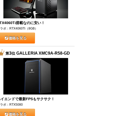
TX4060Ti搭載なのに安い！
ラボ：RTX4060Ti（8GB）
価格を見る
3
GALLERIA XMC9A-R58-GD
第
位
ハイエンドで最新FPSもサクサク！
ラボ：RTX5080
価格を見る