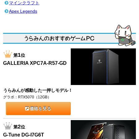
マインクラフト
Apex Legends
1
第
位
GALLERIA XPC7A-R57-GD
うらみんが感動した一押しモデル！
グラボ：RTX5070（12GB）
価格を見る
2
第
位
G-Tune DG-I7G6T