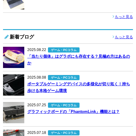
もっと見る
新着ブログ
もっと見る
2025.08.22
ゲーム・PCコラム
「当たり個体」はグラボにも存在する？見極め方はあるの
か
2025.08.08
ゲーム・PCコラム
ポータブルゲーミングデバイスの多様化が切り拓く！持ち
歩ける本格ゲーム環境
2025.07.25
ゲーム・PCコラム
グラフィックボードの「PhantomLink」機能とは？
2025.07.18
ゲーム・PCコラム