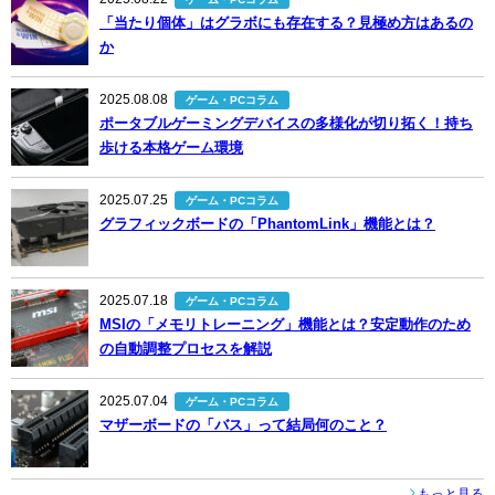
「当たり個体」はグラボにも存在する？見極め方はあるの
か
2025.08.08
ゲーム・PCコラム
ポータブルゲーミングデバイスの多様化が切り拓く！持ち
歩ける本格ゲーム環境
2025.07.25
ゲーム・PCコラム
グラフィックボードの「PhantomLink」機能とは？
2025.07.18
ゲーム・PCコラム
MSIの「メモリトレーニング」機能とは？安定動作のため
の自動調整プロセスを解説
2025.07.04
ゲーム・PCコラム
マザーボードの「バス」って結局何のこと？
もっと見る