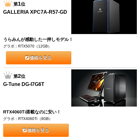
1
第
位
GALLERIA XPC7A-R57-GD
うらみんが感動した一押しモデル！
グラボ：RTX5070（12GB）
価格を見る
2
第
位
G-Tune DG-I7G6T
RTX4060Ti搭載なのに安い！
グラボ：RTX4060Ti（8GB）
価格を見る