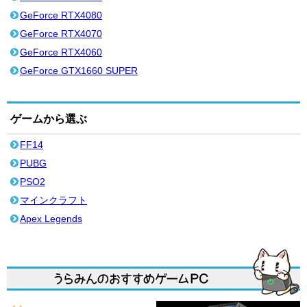
GeForce RTX4080
GeForce RTX4070
GeForce RTX4060
GeForce GTX1660 SUPER
ゲームから選ぶ
FF14
PUBG
PSO2
マインクラフト
Apex Legends