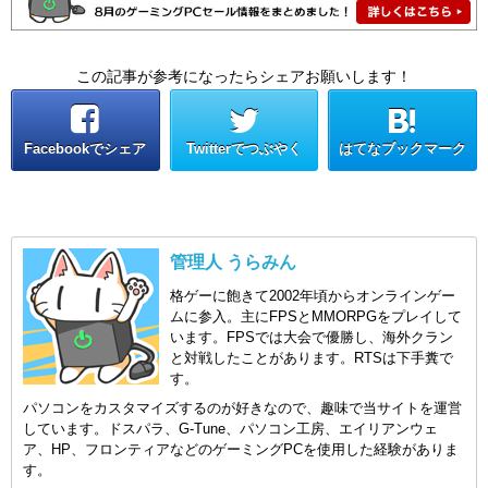
この記事が参考になったらシェアお願いします！
Facebookでシェア
Twitterでつぶやく
はてなブックマーク
管理人 うらみん
格ゲーに飽きて2002年頃からオンラインゲー
ムに参入。主にFPSとMMORPGをプレイして
います。FPSでは大会で優勝し、海外クラン
と対戦したことがあります。RTSは下手糞で
す。
パソコンをカスタマイズするのが好きなので、趣味で当サイトを運営
しています。ドスパラ、G-Tune、パソコン工房、エイリアンウェ
ア、HP、フロンティアなどのゲーミングPCを使用した経験がありま
す。