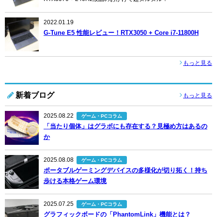
2022.01.19
G-Tune E5 性能レビュー！RTX3050 + Core i7-11800H
もっと見る
新着ブログ
もっと見る
2025.08.22
ゲーム・PCコラム
「当たり個体」はグラボにも存在する？見極め方はあるの
か
2025.08.08
ゲーム・PCコラム
ポータブルゲーミングデバイスの多様化が切り拓く！持ち
歩ける本格ゲーム環境
2025.07.25
ゲーム・PCコラム
グラフィックボードの「PhantomLink」機能とは？