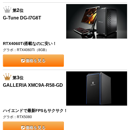
2
第
位
G-Tune DG-I7G6T
RTX4060Ti搭載なのに安い！
グラボ：RTX4060Ti（8GB）
価格を見る
3
第
位
GALLERIA XMC9A-R58-GD
ハイエンドで最新FPSもサクサク！
グラボ：RTX5080
価格を見る