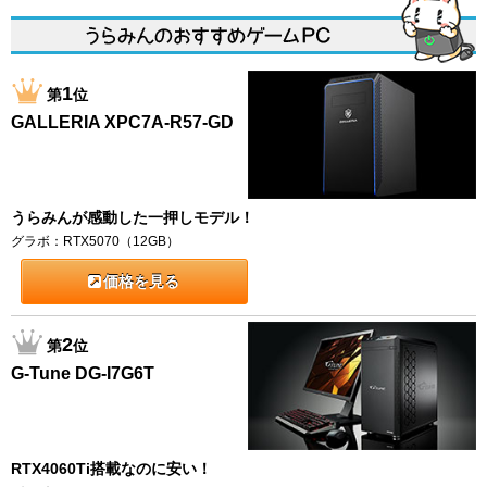
1
第
位
GALLERIA XPC7A-R57-GD
うらみんが感動した一押しモデル！
グラボ：RTX5070（12GB）
価格を見る
2
第
位
G-Tune DG-I7G6T
RTX4060Ti搭載なのに安い！