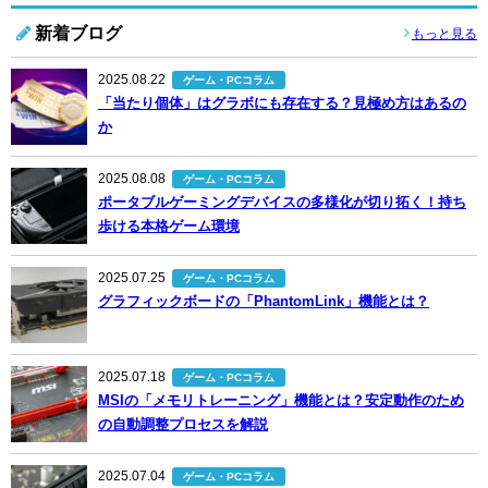
新着ブログ
もっと見る
2025.08.22
ゲーム・PCコラム
「当たり個体」はグラボにも存在する？見極め方はあるの
か
2025.08.08
ゲーム・PCコラム
ポータブルゲーミングデバイスの多様化が切り拓く！持ち
歩ける本格ゲーム環境
2025.07.25
ゲーム・PCコラム
グラフィックボードの「PhantomLink」機能とは？
2025.07.18
ゲーム・PCコラム
MSIの「メモリトレーニング」機能とは？安定動作のため
の自動調整プロセスを解説
2025.07.04
ゲーム・PCコラム