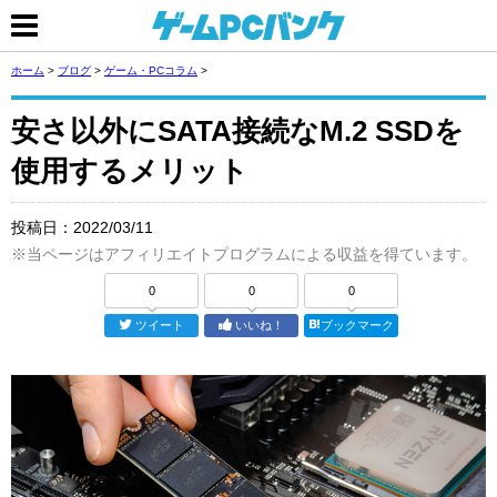
ホーム
>
ブログ
>
ゲーム・PCコラム
>
安さ以外にSATA接続なM.2 SSDを
使用するメリット
投稿日：
2022/03/11
※当ページはアフィリエイトプログラムによる収益を得ています。
0
0
0
ツイート
いいね！
ブックマーク