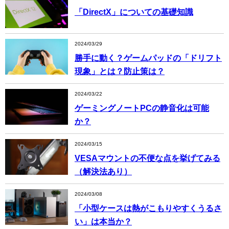
「DirectX」についての基礎知識
2024/03/29
勝手に動く？ゲームパッドの「ドリフト
現象」とは？防止策は？
2024/03/22
ゲーミングノートPCの静音化は可能
か？
2024/03/15
VESAマウントの不便な点を挙げてみる
（解決法あり）
2024/03/08
「小型ケースは熱がこもりやすくうるさ
い」は本当か？