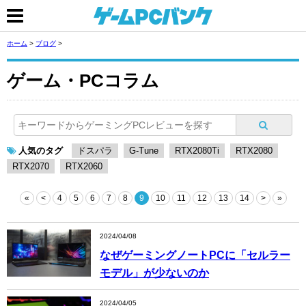
ホーム
>
ブログ
>
ゲーム・PCコラム
人気のタグ
ドスパラ
G-Tune
RTX2080Ti
RTX2080
RTX2070
RTX2060
«
<
4
5
6
7
8
9
10
11
12
13
14
>
»
2024/04/08
なぜゲーミングノートPCに「セルラー
モデル」が少ないのか
2024/04/05