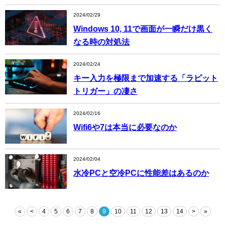
2024/02/29
Windows 10, 11で画面が一瞬だけ黒く
なる時の対処法
2024/02/24
キー入力を極限まで加速する「ラピット
トリガー」の凄さ
2024/02/16
Wifi6や7は本当に必要なのか
2024/02/04
水冷PCと空冷PCに性能差はあるのか
«
<
4
5
6
7
8
9
10
11
12
13
14
>
»