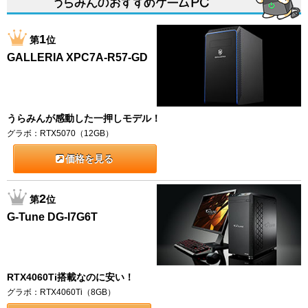
1
第
位
GALLERIA XPC7A-R57-GD
うらみんが感動した一押しモデル！
グラボ：RTX5070（12GB）
価格を見る
2
第
位
G-Tune DG-I7G6T
RTX4060Ti搭載なのに安い！
グラボ：RTX4060Ti（8GB）