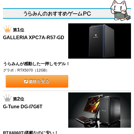
1
第
位
GALLERIA XPC7A-R57-GD
うらみんが感動した一押しモデル！
グラボ：RTX5070（12GB）
価格を見る
2
第
位
G-Tune DG-I7G6T
RTX4060Ti搭載なのに安い！