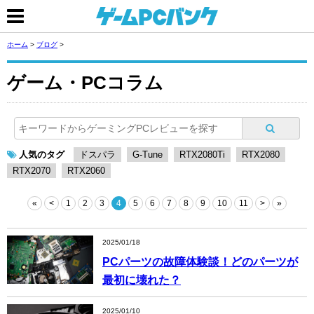
ホーム
>
ブログ
>
ゲーム・PCコラム
人気のタグ
ドスパラ
G-Tune
RTX2080Ti
RTX2080
RTX2070
RTX2060
«
<
1
2
3
4
5
6
7
8
9
10
11
>
»
2025/01/18
PCパーツの故障体験談！どのパーツが
最初に壊れた？
2025/01/10