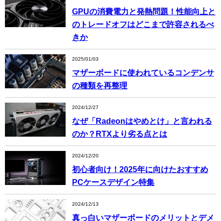
GPUの消費電力と発熱問題！性能向上と
のトレードオフはどこまで許容されるべ
きか
2025/01/03
マザーボードに使われているコンデンサ
の種類を再整理
2024/12/27
なぜ「Radeonはやめとけ」と言われる
のか？RTXより劣る点とは
2024/12/20
初心者向け！2025年に向けたおすすめ
PCケースデザイン特集
2024/12/13
真っ白いマザーボードのメリットとデメ