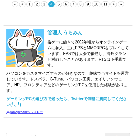
«
<
1
2
3
4
5
6
7
8
9
10
11
>
»
管理人 うらみん
格ゲーに飽きて2002年頃からオンラインゲー
ムに参入。主にFPSとMMORPGをプレイして
います。FPSでは大会で優勝し、海外クラン
と対戦したことがあります。RTSは下手糞で
す。
パソコンをカスタマイズするのが好きなので、趣味で当サイトを運営
しています。ドスパラ、G-Tune、パソコン工房、エイリアンウェ
ア、HP、フロンティアなどのゲーミングPCを使用した経験がありま
す。
ゲーミングPCの選び方で迷ったら、Twitterで気軽に質問してくださ
い(╹◡╹)
@gamepcbankをフォロー