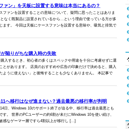
ファン」を天板に設置する意味は本当にあるの？
スファンを設置することの意味について、疑問に思ったことはありま
何となく既製品に設置されているから…という理由で使っている方が多
じます。 今回は天板にケースファンを設置する意味や、吸気と排気で
者が陥りがちな購入時の失敗
を購入するとき、初心者の多くはスペックや用途を十分に考慮せずに選
ことがあります。 店員のおすすめや広告の印象だけで決めると、購入
たように使えない」と後悔することも少なくありません。 本記事で
ows11へ移行はなぜ進まない？過去最悪の移行率が判明
0月14日、Windows 10のサポート終了が迫る中、移行率は過去最悪とも
す。 世界のPCユーザーの約6割が未だにWindows 10を使い続け、
敏感なゲーマー層ですら4割以上が移行し […]