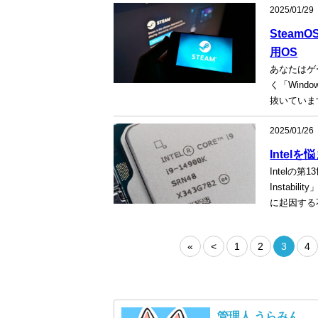
2025/01/29
Stea
用OS
あなたはゲ
く「Wind
抜いています
2025/01/26
Intelを悩
Intelの
Instab
に起因する
«
<
1
2
3
4
管理人 うらみん