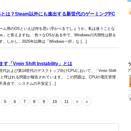
mOSとは？Steam以外にも進出する新世代のゲーミングPC
ーム用のOSといえば何を思い浮かべるでしょうか。私は迷うことな
ows」と答えますね。 色々なOSがある中で、Windowsの汎用性は群を
。しかし、2025年以降は「Windows一択」な […]
ます「Vmin Shift Instability」とは
グ
第13世代および第14世代のデスクトップ向けCPUにおいて、「Vmin Shift
ility」と呼ばれる問題が報告されています。 この問題は、CPUの電圧管理
不具合で、システムの不安定 […]
5
6
7
8
9
10
11
>
»