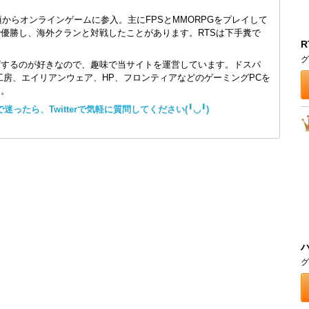
頃からオンラインゲームに参入。主にFPSとMMORPGをプレイして
で優勝し、海外クランと対戦したことがあります。RTSは下手糞で
R
グ
ズするのが好きなので、趣味で当サイトを運営しています。ドスパ
コン工房、エイリアンウェア、HP、フロンティアなどのゲーミングPCを
す。
ったら、Twitterで気軽に質問してください(╹◡╹)
グ