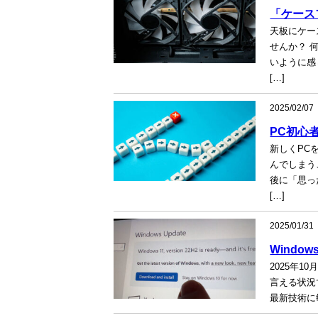
「ケース
天板にケー
せんか？ 
いように感
[…]
2025/02/07
PC初心
新しくPC
んでしまう
後に「思っ
[…]
2025/01/31
Wind
2025年1
言える状況で
最新技術に