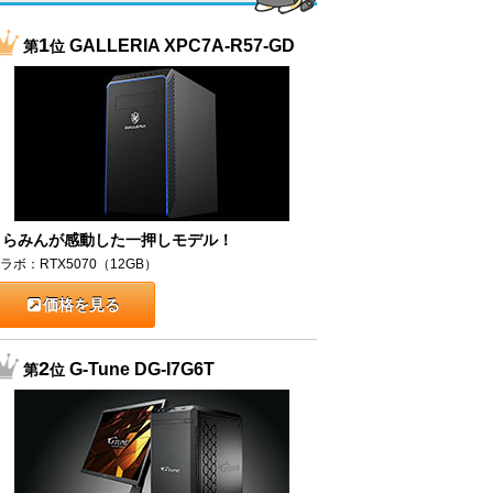
1
GALLERIA XPC7A-R57-GD
第
位
うらみんが感動した一押しモデル！
ラボ：RTX5070（12GB）
価格を見る
2
G-Tune DG-I7G6T
第
位