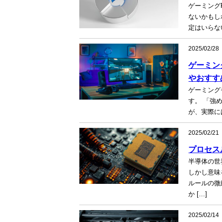
ゲーミング
ないかもし
定はいらな
2025/02/28
ゲーミン
やおすす
ゲーミング
す。 「強
が、実際に
2025/02/21
プロセス
半導体の世
しかし意味
ルールの微
か […]
2025/02/14