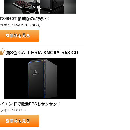
TX4060Ti搭載なのに安い！
ラボ：RTX4060Ti（8GB）
価格を見る
3
GALLERIA XMC9A-R58-GD
第
位
ハイエンドで最新FPSもサクサク！
ラボ：RTX5080
価格を見る