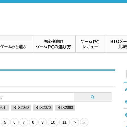
80Ti
RTX2080
RTX2070
RTX2060
5
6
7
8
9
10
11
>
»