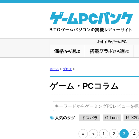
ホーム
>
ブログ
>
ゲーム・PCコラム
人気のタグ
ドスパラ
G-Tune
RTX20
«
<
1
2
3
4