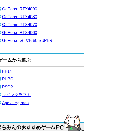
GeForce RTX4090
GeForce RTX4080
GeForce RTX4070
GeForce RTX4060
GeForce GTX1660 SUPER
ゲームから選ぶ
FF14
PUBG
PSO2
マインクラフト
Apex Legends