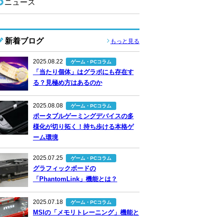
ニュース
新着ブログ
もっと見る
2025.08.22
ゲーム・PCコラム
「当たり個体」はグラボにも存在す
る？見極め方はあるのか
2025.08.08
ゲーム・PCコラム
ポータブルゲーミングデバイスの多
様化が切り拓く！持ち歩ける本格ゲ
ーム環境
2025.07.25
ゲーム・PCコラム
グラフィックボードの
「PhantomLink」機能とは？
2025.07.18
ゲーム・PCコラム
MSIの「メモリトレーニング」機能と