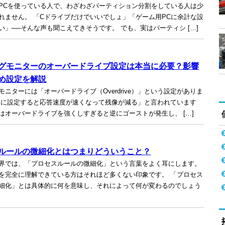
PCを使っている人で、わざわざパーティション分割をしている人は少
れません。 「Cドライブだけでいいでしょ」「ゲーム用PCに余計な設
い」──そんな声も聞こえてきそうです。 でも、実はパーティシ […]
グモニターのオーバードライブ設定は本当に必要？影響
め設定を解説
モニターには「オーバードライブ（Overdrive）」という設定がありま
めに設定すると応答速度が速くなって残像が減る」と言われています
はオーバードライブを強くしすぎると逆にゴーストが発生し、 […]
ルールの微細化とはつまりどういうこと？
界では、「プロセスルールの微細化」という言葉をよく耳にします。
を完全に理解できている方はそれほど多くない印象です。 「プロセス
細化」とは具体的に何を意味し、それによって何が変わるのでしょう