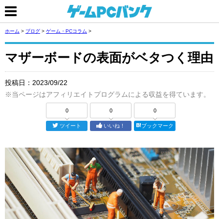
ホーム
>
ブログ
>
ゲーム・PCコラム
>
マザーボードの表面がベタつく理由
投稿日：
2023/09/22
※当ページはアフィリエイトプログラムによる収益を得ています。
0
0
0
ツイート
いいね！
ブックマーク