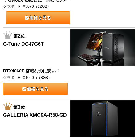
グラボ：RTX5070（12GB）
価格を見る
2
第
位
G-Tune DG-I7G6T
RTX4060Ti搭載なのに安い！
グラボ：RTX4060Ti（8GB）
価格を見る
3
第
位
GALLERIA XMC9A-R58-GD