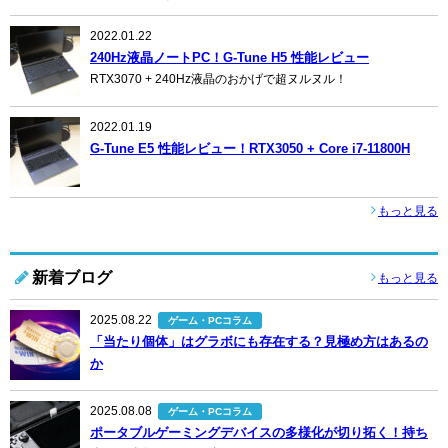
2022.01.22
240Hz液晶ノートPC！G-Tune H5 性能レビュー
RTX3070 + 240Hz液晶のおかげで超ヌルヌル！
2022.01.19
G-Tune E5 性能レビュー！RTX3050 + Core i7-11800H
もっと見る
新着ブログ
もっと見る
2025.08.22
ゲーム・PCコラム
「当たり個体」はグラボにも存在する？見極め方はあるの
か
2025.08.08
ゲーム・PCコラム
ポータブルゲーミングデバイスの多様化が切り拓く！持ち