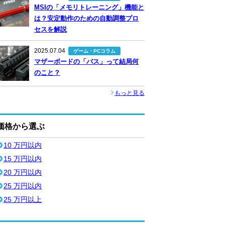
MSIの「メモリトレーニング」機能と
は？安定動作のための自動調整プロ
セスを解説
2025.07.04
ゲーム・PCコラム
マザーボードの「バス」って結局何
のこと？
もっと見る
価格から選ぶ
10 万円以内
15 万円以内
20 万円以内
25 万円以内
25 万円以上