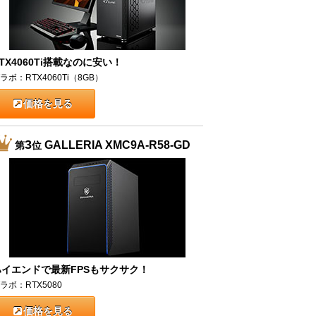
TX4060Ti搭載なのに安い！
ラボ：RTX4060Ti（8GB）
価格を見る
3
GALLERIA XMC9A-R58-GD
第
位
ハイエンドで最新FPSもサクサク！
ラボ：RTX5080
価格を見る