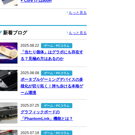
+ Core i7-11800H
もっと見る
新着ブログ
もっと見る
2025.08.22
ゲーム・PCコラム
「当たり個体」はグラボにも存在す
る？見極め方はあるのか
2025.08.08
ゲーム・PCコラム
ポータブルゲーミングデバイスの多
様化が切り拓く！持ち歩ける本格ゲ
ーム環境
2025.07.25
ゲーム・PCコラム
グラフィックボードの
「PhantomLink」機能とは？
2025.07.18
ゲーム・PCコラム