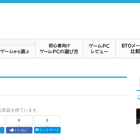
る収益を得ています。
0
0
ト
いいね！
ブックマーク