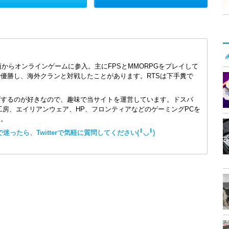
頃からオンラインゲームに参入。主にFPSとMMORPGをプレイして
で優勝し、海外クランと対戦したことがあります。RTSは下手糞で
ズするのが好きなので、趣味で当サイトを運営しています。ドスパ
コン工房、エイリアンウェア、HP、フロンティアなどのゲーミングPCを
す。
ったら、Twitterで気軽に質問してください(╹◡╹)